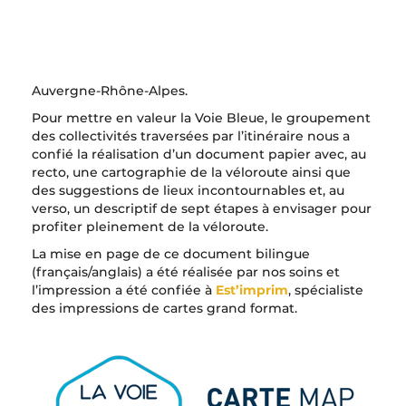
cyclables au fil de l’eau (Moselle, Canal des Vosges,
Saône) allant du Luxembourg jusqu’à Lyon.
Cette belle itinérance à vélo sillonne donc trois
régions : Grand Est, Bourgogne-Franche-Comté et
Auvergne-Rhône-Alpes.
Pour mettre en valeur la Voie Bleue, le groupement
des collectivités traversées par l’itinéraire nous a
confié la réalisation d’un document papier avec, au
recto, une cartographie de la véloroute ainsi que
des suggestions de lieux incontournables et, au
verso, un descriptif de sept étapes à envisager pour
profiter pleinement de la véloroute.
La mise en page de ce document bilingue
(français/anglais) a été réalisée par nos soins et
l’impression a été confiée à
Est’imprim
, spécialiste
des impressions de cartes grand format.